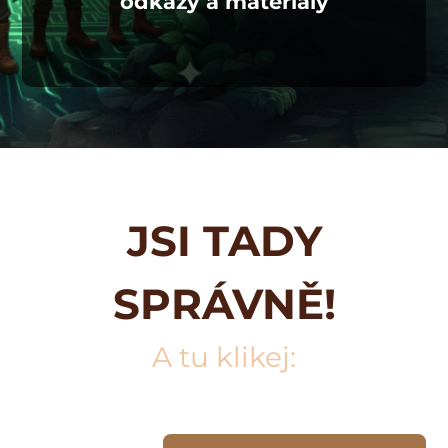
odkazy a materiály
JSI TADY
SPRÁVNĚ!
A tu klikej: