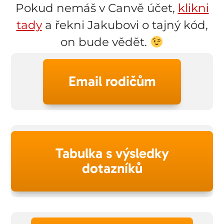
Pokud nemáš v Canvě účet,
klikni
tady
a řekni Jakubovi o tajný kód,
on bude vědět.
Email rodičům
Tabulka s výsledky
dotazníků