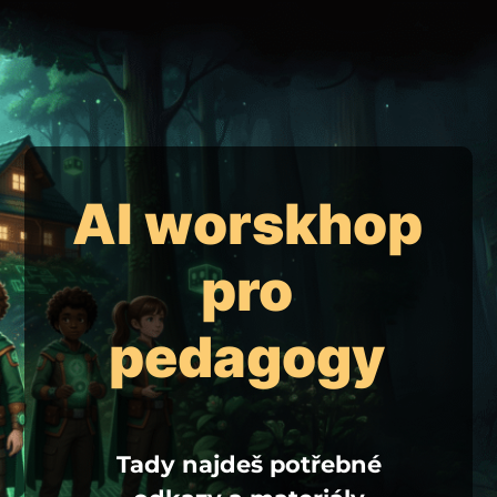
AI worskhop
pro
pedagogy
Tady najdeš potřebné