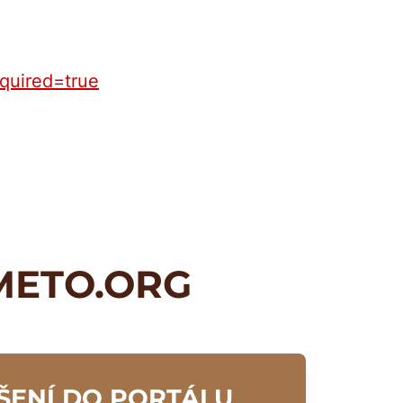
equired=true
METO.ORG
ŠENÍ DO PORTÁLU