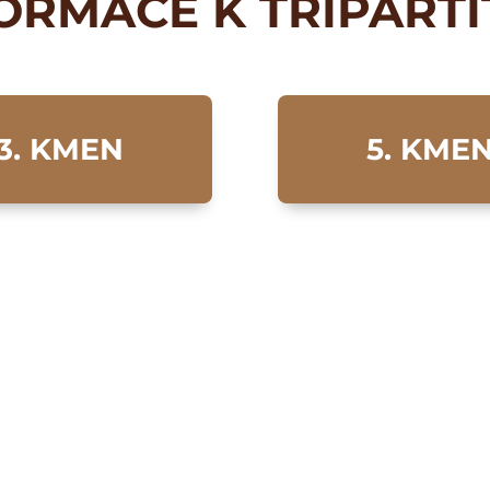
ORMACE K TRIPART
3. KMEN
5. KME