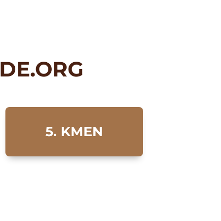
ODE.ORG
5. KMEN