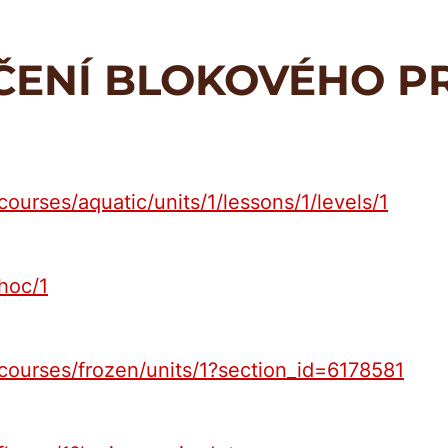
IČENÍ BLOKOVÉHO 
courses/aquatic/units/1/lessons/1/levels/1
/hoc/1
/courses/frozen/units/1?section_id=6178581