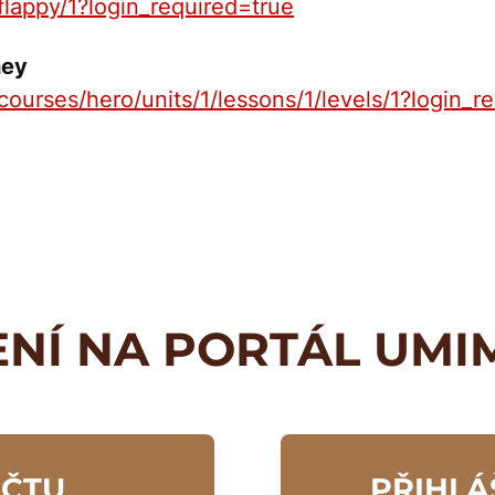
/flappy/1?login_required=true
ney
/courses/hero/units/1/lessons/1/levels/1?login_r
ENÍ NA PORTÁL UMI
ÚČTU
PŘIHLÁ