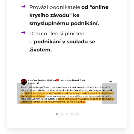
Provází podnikatele
od "online
krysího závodu" ke
smysluplnému podnikání.
Den co den si plní sen
o
podnikání v souladu se
životem.