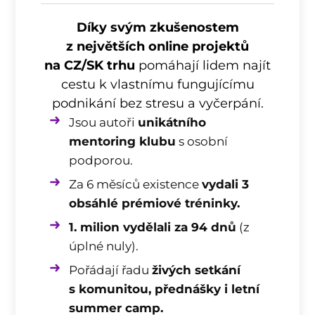
Díky svým zkušenostem
z největších online projektů
na CZ/SK trhu
pomáhají lidem najít
cestu k vlastnímu fungujícímu
podnikání bez stresu a vyčerpání.
Jsou autoři
unikátního
mentoring klubu
s osobní
podporou.
Za 6 měsíců existence
vydali 3
obsáhlé prémiové tréninky.
1. milion vydělali za 94 dnů
(z
úplné nuly).
Pořádají řadu
živých setkání
s komunitou, přednášky i letní
summer camp.