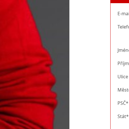
E-mai
Tele
Jmén
Příjm
Ulice
Měst
PSČ*
Stát*