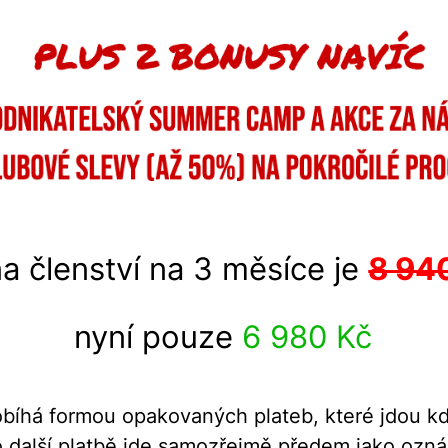
a členství na 3 měsíce je
8 94
nyní pouze
6 980 Kč
obíhá formou opakovaných plateb, které jdou kdy
o další platbě jde samozřejmě předem jako ozn