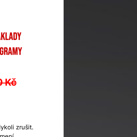
0 Kč
koli zrušit.
ámení.