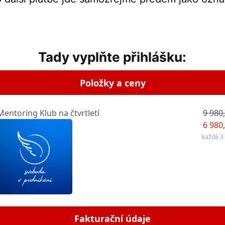
Tady vyplňte přihlášku:
Položky a ceny
entoring Klub na čtvrtletí
9 980
6 980
každé 3
Fakturační údaje