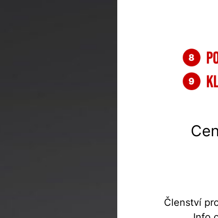
Cen
Členství pr
Info 