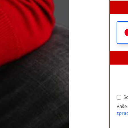
S
Vaše 
zpra