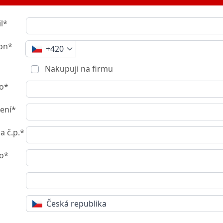
l*
fon*
+420
Nakupuji na firmu
o*
ení*
 a č.p.*
o*
Česká republika