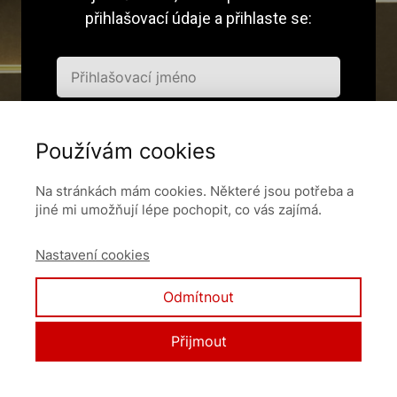
přihlašovací údaje a přihlaste se:
Používám cookies
Pamatovat si mě
Na stránkách mám cookies. Některé jsou potřeba a
jiné mi umožňují lépe pochopit, co vás zajímá.
Přihlásit se
Nastavení cookies
Zapomněli jste heslo?
Odmítnout
Přijmout