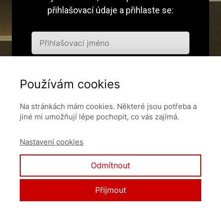
přihlašovací údaje a přihlaste se:
Používám cookies
Pamatovat si mě
Na stránkách mám cookies. Některé jsou potřeba a
jiné mi umožňují lépe pochopit, co vás zajímá.
Přihlásit se
Nastavení cookies
Zapomněli jste heslo?
Odmítnout
Přijmout