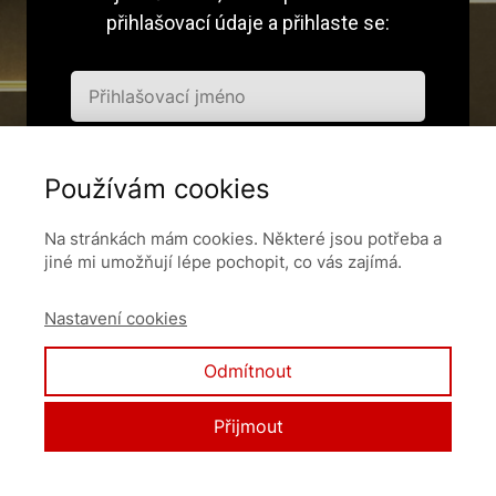
přihlašovací údaje a přihlaste se:
Používám cookies
Pamatovat si mě
Na stránkách mám cookies. Některé jsou potřeba a
jiné mi umožňují lépe pochopit, co vás zajímá.
Přihlásit se
Nastavení cookies
Zapomněli jste heslo?
Odmítnout
Přijmout