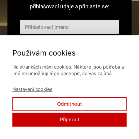
přihlašovací údaje a přihlaste se:
Používám cookies
Pamatovat si mě
Na stránkách mám cookies. Některé jsou potřeba a
jiné mi umožňují lépe pochopit, co vás zajímá.
Přihlásit se
Nastavení cookies
Zapomněli jste heslo?
Odmítnout
Přijmout