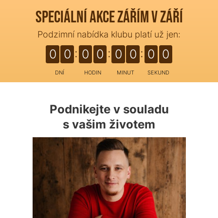
speciální akce zářím v září
Podzimní nabídka klubu platí už jen:
0
0
0
0
0
0
0
0
DNÍ
HODIN
MINUT
SEKUND
Podnikejte v souladu
s vašim životem