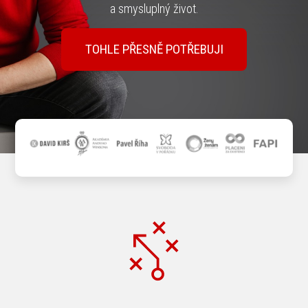
a smysluplný život.
TOHLE PŘESNĚ POTŘEBUJI