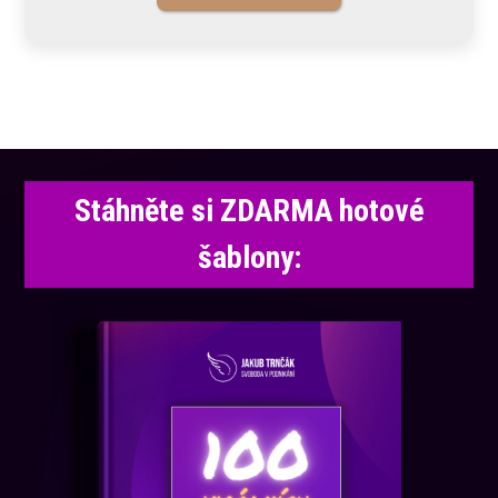
Stáhněte si ZDARMA hotové
šablony: